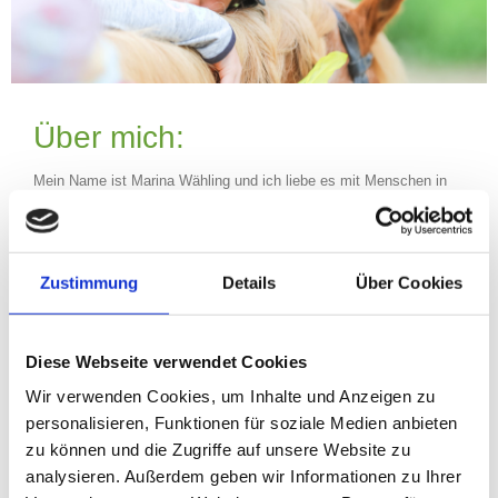
Über mich:
Mein Name ist Marina Wähling und ich liebe es mit Menschen in
der Natur mit den Tieren zu arbeiten. Es bereitet mir große Freude
zu sehen, welchen Einfluss die Natur und die Tiere auf die
Menschen haben.
Was biete ich an:
Zustimmung
Details
Über Cookies
Reitpädagogische Gruppen
Ponygewöhnung mit erwachsener Begleitperson
Entschleunigung / Entspannung für Erwachsene und Kinder
Positionierung am Pferd für Führungskräfte
Diese Webseite verwendet Cookies
pferdegestütztes Coaching
Wir verwenden Cookies, um Inhalte und Anzeigen zu
Ein individuell maßgeschneidertes Programm
Reittherapie
personalisieren, Funktionen für soziale Medien anbieten
Kindergeburtstage
zu können und die Zugriffe auf unsere Website zu
energetische Heilarbeit (wenn es vom Wetter her passt
auch zwischen den Ponys)
analysieren. Außerdem geben wir Informationen zu Ihrer